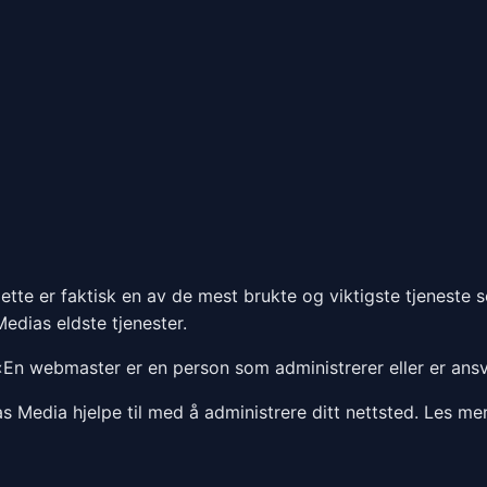
tte er faktisk en av de mest brukte og viktigste tjeneste 
edias eldste tjenester.
n webmaster er en person som administrerer eller er ansvar
laas Media hjelpe til med å administrere ditt nettsted. Les m