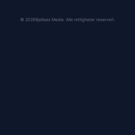
© 2026
Bjellaas Media
· Alle rettigheter reservert.