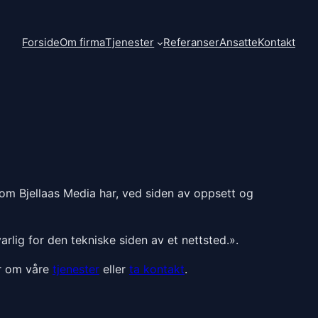
Forside
Om firma
Tjenester
Referanser
Ansatte
Kontakt
som Bjellaas Media har, ved siden av oppsett og
lig for den tekniske siden av et nettsted.».
er om våre
tjenester
eller
ta kontakt
.