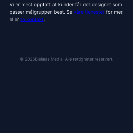
Vi er mest opptatt at kunder får det designet som
passer målgruppen best. Se
våre tjenester
for mer,
eller
ta kontakt
.
© 2026
Bjellaas Media
· Alle rettigheter reservert.